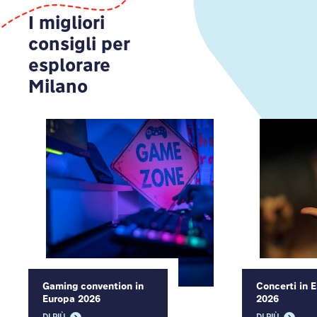
I migliori
consigli per
esplorare
Milano
Gaming convention in
Concerti in 
Europa 2026
2026