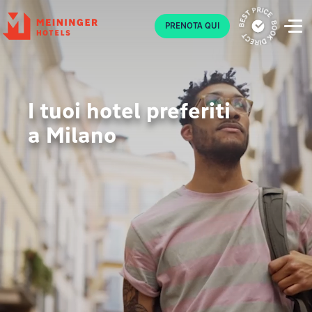
P
PRENOTA QUI
I tuoi hotel preferiti
a Milano