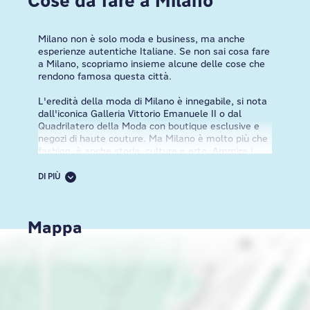
Cose da fare a Milano
Milano non è solo moda e business, ma anche
esperienze autentiche Italiane. Se non sai cosa fare
a Milano, scopriamo insieme alcune delle cose che
rendono famosa questa città.
L'eredità della moda di Milano è innegabile, si nota
dall'iconica Galleria Vittorio Emanuele II o dal
Quadrilatero della Moda con boutique esclusive e
negozi di haute couture. Ma Milano è molto più che
fashion, è anche storia, cultura e arte. Ammira i
capolavori della Pinacoteca di Brera tuffati nella
contemporaneità a Fondazione Prada. Appassionato
DI PIÙ
di storia? Il Duomo di Milano, una meraviglia
architettonica, domina lo skyline. All'interno,
osserva gli intricati dettagli e il panorama dalle
Mappa
guglie. Esplora lo storico quartiere dei Navigli, dove
luminosi canali, atmosfera bohémien e vivaci
mercatini creano un'atmosfera unica. Dirigiti a
Santa Maria delle Grazie e ammira da vicino
l'Ultima Cena di Leonardo da Vinci.
La scena gastronomica di Milano è già di per sé un