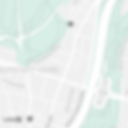
viaggio. Concediti un buon risotto alla milanese e
buona cotoletta, i piatti migliori! Vivi il rituale
milanese dell'aperitivo, esplora le affascinanti
strade di Brera, costellate di accoglienti caffè e
ristoranti, e visita il Castello Sforzesco, un
grandioso castello medievale che ospita anche
alcuni musei. Visita il Teatro alla Scala, uno dei
teatri d'opera più famosi al mondo, goditi uno
spettacolo o segui una visita guidata. E se sei un
amante dei libri, la Biblioteca Ambrosiana è un vero
gioiello con i suoi manoscritti rari e tesori artistici.