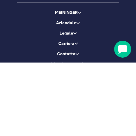
MEININGER
Aziendale
Legale
Carriera
Contatto
Servizio di prenotazione
Diventiamo amici!
Iscriviti e ottieni il 5% di sconto