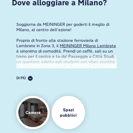
Dove alloggiare a Milano?
Soggiorna da MEININGER per goderti il meglio di
Milano, al centro dell'azione!
Proprio di fronte alla stazione ferroviaria di
Lambrate in Zona 3, il
MEININGER Milano Lambrate
è sinonimo di comodità. Prendi un caffè, sali su un
treno per il centro e ta-da! Passeggia a Città Studi,
un quartiere adatto agli studenti con vibes storiche.
Se sei appassionato d'arte, Fondazione Prada e lo
Studio Museo Achille Castiglioni fanno al caso tuo,
un mix di creatività e modernità. Se ti piacciono le
DI PIÙ
vibrazioni vintage, al Lambrate Market troverai
tanti tesori retrò. E quando il sole tramonta, dirigiti
agli East End Studios per ascoltare musica dal vivo
con i
local
, oppure dai un'occhiata ai fantastici
panorami e al cibo delizioso di Piazzale Loreto.
Spazi
Camere
Per un pizzico di coolness urbana, scopri il
pubblici
MEININGER Milano Garibaldi
. Vicinissimo alla
stazione ferroviaria di Porta Garibaldi, è tutta una
questione di stile. Appassionati di moda, Corso