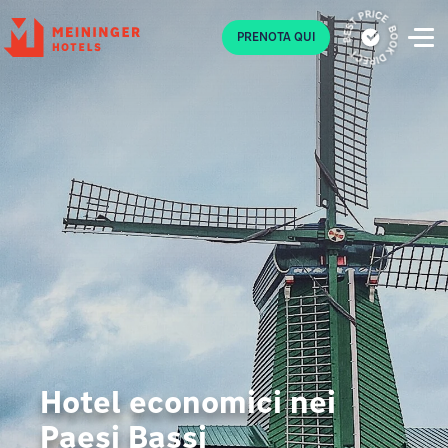
P
PRENOTA QUI
Hotel economici nei
Paesi Bassi