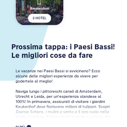
Amsterdam
2 HOTEL
Prossima tappa: i Paesi Bassi!
Le migliori cose da fare
Le vacanze nei Paesi Bassi si avvicinano? Ecco
alcune delle migliori esperienze da vivere per
godertele al meglio!
Naviga lungo i pittoreschi canali di Amsterdam,
Utrecht e Leida, per un'esperienza olandese al
100%! In primavera, assicurati di visitare i giardini
Keukenhof dove fioriscono milioni di tulipani. Scopri
Zaanse Schans, i mulini a vento e il loro ruolo nella
storia olandese. Esplora la ricca storia e cultura dei
Paesi Bassi in musei come il Rijksmuseum, il Museo
Van Gogh, il Mauritshuis e la Casa di Anne Frank,