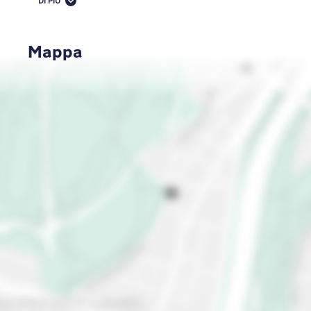
DI PIÙ
un'esperienza davvero commovente. Scopri il
pittoresco centro storico di Delft e le sue famose
ceramiche blu. Noleggia una bicicletta e pedala
Mappa
attraverso percorsi panoramici di campagna, villaggi
affascinanti e paesaggi pittoreschi. Passeggia tra i
canali storici di Utrecht, la vivace arte di strada e i
negozi eclettici. Viaggia all'Aia, sede di istituzioni
politiche come la Corte internazionale di giustizia e
di bellissime spiagge. Immergiti nella vita locale nei
vivaci mercati come il mercato Albert Cuyp e il
Bloemenmarkt, l'unico mercato floreale
galleggiante al mondo. Assicurati di assaggiare le
prelibatezze olandesi come stroopwafel, poffertjes
e aringhe olandesi provenienti da venditori
ambulanti e mercati locali. Inoltre, assaggia
l'autentico formaggio olandese nelle fattorie locali
e nei mercati del formaggio: i nostri preferiti sono
ad Alkmaar e Gouda.
Preparati a vivere i Paesi Bassi con gli hotel
MEININGER. La tua avventura olandese inizia
proprio qui!