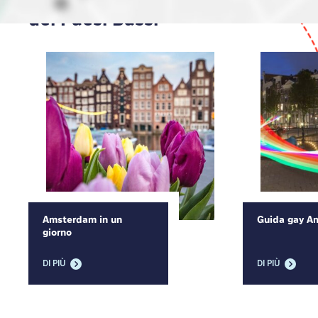
dei Paesi Bassi
Amsterdam in un
Guida gay A
giorno
DI PIÙ
DI PIÙ