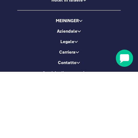
Hotel in Israele
MEININGER
Aziendale
Legale
Carriera
Contatto
Servizio di prenotazione
Diventiamo amici!
Iscriviti e ottieni il 5% di sconto