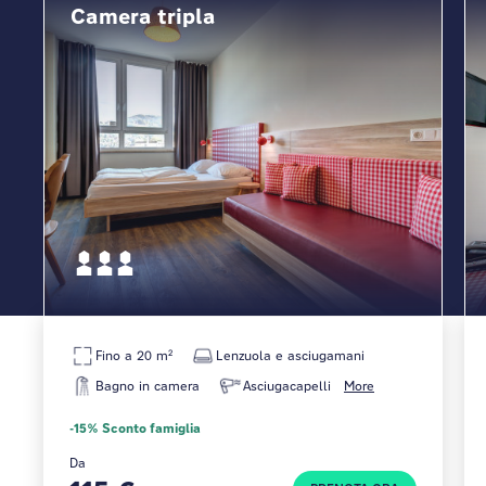
Camera tripla
Fino a 20 m²
Lenzuola e asciugamani
Bagno in camera
Asciugacapelli
More
-15% Sconto famiglia
Da