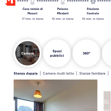
Casa natale di
Palazzo
Stazione
Mozart
Mirabell
Centrale
17 min. in treno
10 min. in treno
10 min. in treno
Spazi
Camere
360°
pubblici
Le camere
Bar
Area giochi
Cucina per gli ospiti
Stanza doppia
Generale
Bar
Camera multi letto
Area giochi
Cucina per gli ospiti
Stanza familiare
Lou