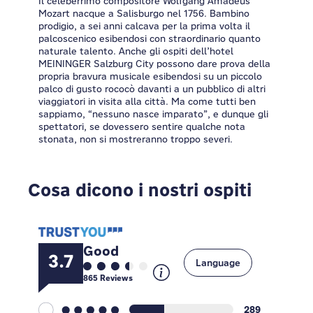
Il celeberrimo compositore Wolfgang Amadeus
Mozart nacque a Salisburgo nel 1756. Bambino
prodigio, a sei anni calcava per la prima volta il
palcoscenico esibendosi con straordinario quanto
naturale talento. Anche gli ospiti dell’hotel
MEININGER Salzburg City possono dare prova della
propria bravura musicale esibendosi su un piccolo
palco di gusto rococò davanti a un pubblico di altri
viaggiatori in visita alla città. Ma come tutti ben
sappiamo, “nessuno nasce imparato”, e dunque gli
spettatori, se dovessero sentire qualche nota
stonata, non si mostreranno troppo severi.
Cosa dicono i nostri ospiti
Good
3.7
Language
865
Reviews
289