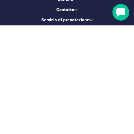
Contatto
Servizio di prenotazione
Diventiamo amici!
Iscriviti e ottieni il 5% di sconto
ISCRIVIMI