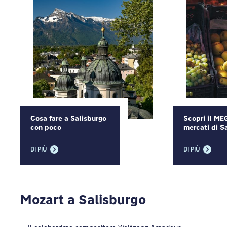
Cosa fare a Salisburgo
Scopri il ME
con poco
mercati di S
DI PIÙ
DI PIÙ
Mozart a Salisburgo