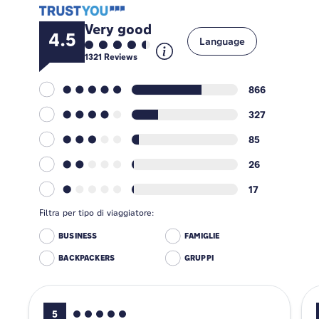
Very good
4.5
Language
1321
Reviews
866
327
85
26
17
Filtra per tipo di viaggiatore:
BUSINESS
FAMIGLIE
BACKPACKERS
GRUPPI
5