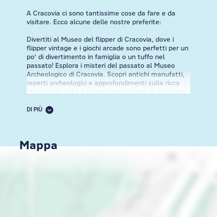
A Cracovia ci sono tantissime cose da fare e da
visitare. Ecco alcune delle nostre preferite:
Divertiti al Museo del flipper di Cracovia, dove i
flipper vintage e i giochi arcade sono perfetti per un
po' di divertimento in famiglia o un tuffo nel
passato! Esplora i misteri del passato al Museo
Archeologico di Cracovia. Scopri antichi manufatti,
reperti archeologici e approfondimenti sulla ricca
storia della città. Lasciati meravigliare dalla vivace
Rynek Główny, la piazza del mercato principale, fino
al Museo sotterraneo Rynek. Scopri i segreti
DI PIÙ
medievali di Cracovia attraverso mostre interattive
e installazioni multimediali. Visita al Museo dei
Principi Czartoryski, sede del famoso dipinto "La
Mappa
Dama con l'ermellino" di Leonardo da Vinci. Scopri
l'affascinante Galleria Witkin di Cracovia, prova i
piatti tradizionali polacchi come i
pierogi
(ravioli) e i
pączki
(ciambelle ripiene) nei ristoranti locali e nei
mercati.
Goditi una rilassante passeggiata nel Planty Park,
una cintura verde che circonda la Città Vecchia.
Ammira splendidi giardini, sculture e monumenti