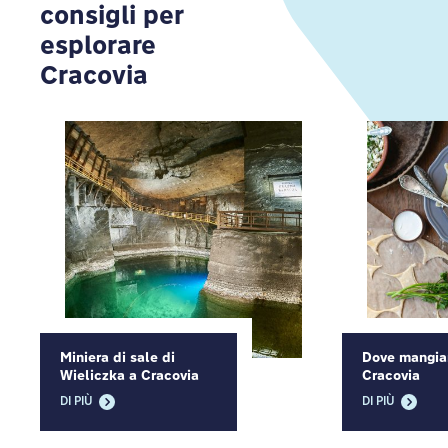
consigli per
esplorare
Cracovia
Miniera di sale di
Dove mangia
Wieliczka a Cracovia
Cracovia
DI PIÙ
DI PIÙ