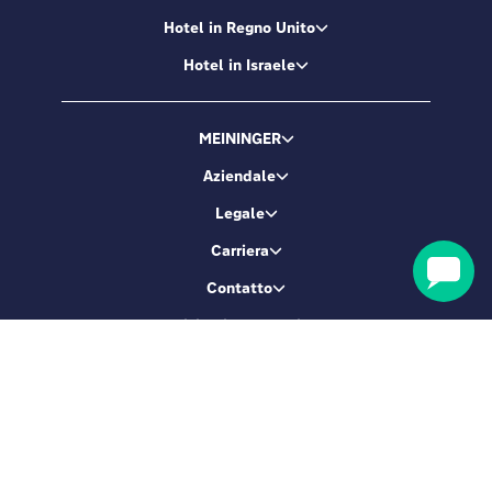
Hotel in Regno Unito
Hotel in Israele
MEININGER
Aziendale
Legale
Carriera
Contatto
Servizio di prenotazione
Diventiamo amici!
Iscriviti e ottieni il 5% di sconto