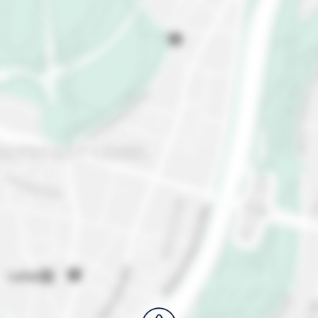
storici lungo il percorso. Esplora la vivace scena
artistica di strada di Kazimierz con murales e graffiti
colorati che aggiungono un tocco moderno al
fascino storico della zona. Assisti ad un concerto di
musica classica alla Filarmonica di Cracovia o
organizza un rilassante giro in barca lungo il fiume
Vistola per apprezzare la bellezza paesaggistica di
Cracovia da un'altra angolazione.