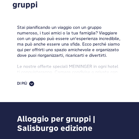
gruppi
Stai pianificando un viaggio con un gruppo
numeroso, i tuoi amici o la tua famiglia? Viaggiare
con un gruppo può essere un'esperienza incredibile,
ma può anche essere una sfida. Ecco perché siamo
qui per offrirti uno spazio amichevole e organizzato
dove puoi riorganizzarti, ricaricarti e divertirti.
Le nostre offerte speciali MEININGER in ogni hotel
ti conquisteranno. Camere condivise o private con
bagno privato, cucine per gli ospiti, ampie aree
comuni, atmosfera amichevole, zone gioco, mezza
DI PIÙ
pensione, colazione a buffet, Wi-Fi gratuito e molto
altro ti stanno aspettando. Trovaci nascosti nei
centri città con i migliori collegamenti di trasporto
pubblico, in modo da poter dire addio allo stress e
ai lunghi spostamenti.
Alloggio per gruppi |
Cerchi idee e consigli per il tuo prossimo viaggio di
Salisburgo edizione
gruppo? Vuoi ricevere informazioni su destinazioni ed
entusiasmanti attività di gruppo? Ti interessa un