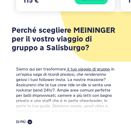
115 €
Perché scegliere MEININGER
per il vostro viaggio di
gruppo a Salisburgo?
Siamo qui per trasformare
il tuo viaggio di gruppo
in
un'epica saga di ricordi preziosi, che renderanno
gelosi i tuoi follower Insta. La nostra missione?
Assicurarci che la tua crew ride-or-die si senta una
rockstar band 24h/7. Ampie aree comuni perfette
per balli improvvisati, camere a più letti con bagno
privato e uno staff che è in parte cheerleader, in
parte la tua guida. Abbiamo spazio, good vibes e
posizione centrale imbattibile. Che aspetti? Siamo
qui a braccia aperte!
DI PIÙ
Ma tu...sai cosa c'è di bello a Salisburgo? Prima di