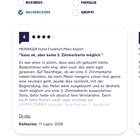
BUSINESS
FAMIGLIE
BACKPACKERS
GRUPPI
4
MEININGER Hotel Frankfurt/Main Airport
Ganz ok, aber keine 2. Zimmerkarte möglich
Es war alles in allem, dass was ich gebucht hatte.
Badezimmer sehr eng, aber auch das wäre egal
gewesen. Auf Nachfrage, ob wir eine 2. Zimmerkarte
haben könnten, da mein Mann morgens schon mal gerne
eine rauchen geht, wurde dies verneint, mit der
Begründung, das Hotel wäre ausgebucht und es deshalb
nicht möglich uns eine 2. Zimmerkarte auszustellen.
Sorry, dafür habe ich absolut kein Verständnis. Dann
kauft bitte Karten nach, aber ich habe ein
DOPPELZIMMER gebucht. Auch hat ein 2. Handtuch
gefehlt.
Di più
Katharina
11 luglio 2026