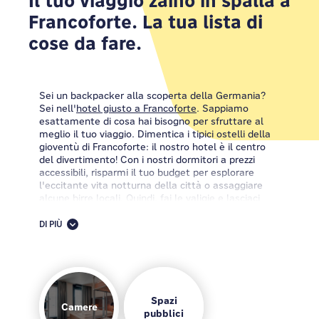
Il tuo viaggio zaino in spalla a
Francoforte. La tua lista di
cose da fare.
Sei un backpacker alla scoperta della Germania?
Sei nell'
hotel giusto a Francoforte
. Sappiamo
esattamente di cosa hai bisogno per sfruttare al
meglio il tuo viaggio. Dimentica i tipici ostelli della
gioventù di Francoforte: il nostro hotel è il centro
del divertimento! Con i nostri dormitori a prezzi
accessibili, risparmi il tuo budget per esplorare
l'eccitante vita notturna della città o assaggiare
alcune birre locali. Quindi, fai le valigie e lasciaci
realizzare i tuoi sogni con zaino in spalla.
DI PIÙ
Benvenuti nella città dalle infinite possibilità. Sia
che viaggi da solo o in gruppo, in famiglia o con i
colleghi, ci impegniamo a creare per voi
un'esperienza straordinaria e senza problemi. Le
nostre sistemazioni accoglienti e le
vibes
amichevoli
ci rendono la scelta perfetta per il tuo viaggio: con
Spazi
Camere
la posizione privilegiata dell'hotel vicino a Messe
pubblici