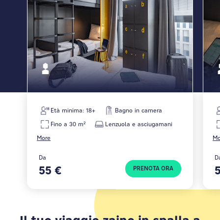
un'avventura e l'altra. Fai il check-in, incontra altri
viaggiatori, ricaricati e riparti. Per questo siamo qui.
Età minima: 18+
Bagno in camera
Fino a 30 m²
Lenzuola e asciugamani
More
Mo
Da
D
55 €
PRENOTA ORA