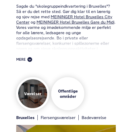
Sagde du "skolegruppeindkvartering i Bruxelles"?
Så er du det rette sted. Gør dig klar til en lærerig
og sjov rejse med
MEININGER Hotel Bruxelles City
Center
og
MEININGER Hotel Bruxelles Gare du Midi
.
Vores varme og imødekommende miljø er perfekt
for alle lærere, ledsagere og unge
opdagelsesrejsende. Bo i private eller
flersengsværelser, konkurrer i spillezonerne eller
spørg os om sjove skolegruppeaktiviteter i
receptionen. Fra historiske vartegn til kulturelle
skatte bliver din skoletur til Bruxelles fantastisk!
MERE
På udkig efter de bedste hoteller i Bruxelles?
Velkommen til MEININGER Hotels, hvor vi placerer
dig midt i begivenhedernes centrum med to
fantastiske beliggenheder.
Offentlige
Værelser
Bo på
MEININGER Hotel Bruxelles City Center
områder
og
oplev pulserende Bruxelles. Nyd Grand Place,
belgisk chokolade og vafler. Let adgang til
topattraktioner.
Bruxelles
Morgenmad
Flersengsværelser
Spillezone
Lobby
Badeværelse
Bar
MEININGER Hotel Bruxelles Gare du Midi
er ideelt
for rejsende. Omgivet af international mad og