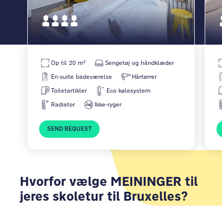
Op til 20 m²
Sengetøj og håndklæder
En-suite badeværelse
Hårtørrer
Toiletartikler
Eco kølesystem
Radiator
Ikke-ryger
SEND REQUEST
Hvorfor vælge MEININGER til
jeres skoletur til Bruxelles?