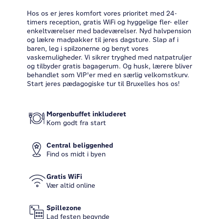
Hos os er jeres komfort vores prioritet med 24-
timers reception, gratis WiFi og hyggelige fler- eller
enkeltværelser med badeværelser. Nyd halvpension
og lækre madpakker til jeres dagsture. Slap af i
baren, leg i spilzonerne og benyt vores
vaskemuligheder. Vi sikrer tryghed med natpatruljer
og tilbyder gratis bagagerum. Og husk, lærere bliver
behandlet som VIP'er med en særlig velkomstkurv.
Start jeres pædagogiske tur til Bruxelles hos os!
Morgenbuffet inkluderet
Kom godt fra start
Central beliggenhed
Find os midt i byen
Gratis WiFi
Vær altid online
Spillezone
Lad festen begynde