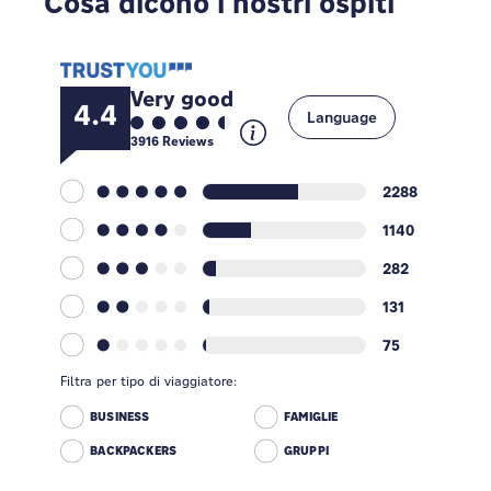
Cosa dicono i nostri ospiti
Very good
4.4
Language
3916
Reviews
2288
1140
282
131
75
Filtra per tipo di viaggiatore:
BUSINESS
FAMIGLIE
BACKPACKERS
GRUPPI