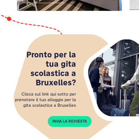
soggiorno sia semplice e di successo,
indipendentemente dal quartiere che scegli. Goditi
design moderno, camere accoglienti, servizi extra e
divertenti aree pubbliche perfette per creare nuove
connessioni e, chissà, forse anche amicizie che
dureranno tutta la vita. Prenota il tuo soggiorno in
uno dei nostri hotel convenienti hotel di Bruxelles e
lascia che l'avventura abbia inizio.
Pronto per la
tua gita
scolastica a
Bruxelles?
Clicca sul link qui sotto per
prenotare il tuo alloggio per la
gita scolastica a Bruxelles
INVIA LA RICHIESTA