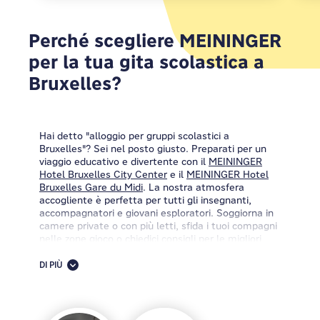
Perché scegliere MEININGER
per la tua gita scolastica a
Bruxelles?
Hai detto "alloggio per gruppi scolastici a
Bruxelles"? Sei nel posto giusto. Preparati per un
viaggio educativo e divertente con il
MEININGER
Hotel Bruxelles City Center
e il
MEININGER Hotel
Bruxelles Gare du Midi
. La nostra atmosfera
accogliente è perfetta per tutti gli insegnanti,
accompagnatori e giovani esploratori. Soggiorna in
camere private o con più letti, sfida i tuoi compagni
nelle zone gioco o chiedici consigli per le migliori
attività in città! Dai monumenti storici ai tesori
culturali, la tua gita scolastica a Bruxelles sarà
DI PIÙ
fantastica!
Cerchi i migliori hotel a Bruxelles? Benvenuto in
MEININGER Hotels.