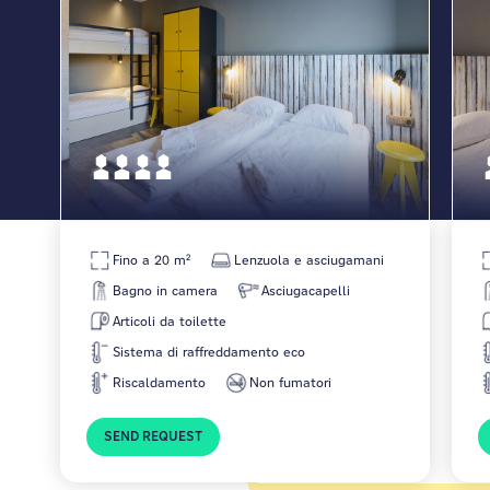
esperti di gite scolastiche, aggiungere il numero di
persone che viaggiano e ti risponderemo al più
presto. Siediti, rilassati e preparati a crescere.
Fino a 20 m²
Lenzuola e asciugamani
Bagno in camera
Asciugacapelli
Articoli da toilette
Sistema di raffreddamento eco
Riscaldamento
Non fumatori
SEND REQUEST