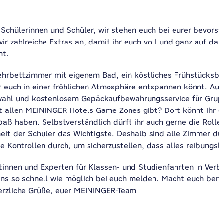
 Schülerinnen und Schüler, wir stehen euch bei eurer bevors
 wir zahlreiche Extras an, damit ihr euch voll und ganz auf 
nt.
Mehrbettzimmer mit eigenem Bad, ein köstliches Frühstücks
r euch in einer fröhlichen Atmosphäre entspannen könnt. A
wahl und kostenlosem Gepäckaufbewahrungsservice für Gru
st allen MEININGER Hotels Game Zones gibt? Dort könnt ihr 
paß haben. Selbstverständlich dürft ihr auch gerne die Rol
rheit der Schüler das Wichtigste. Deshalb sind alle Zimmer 
e Kontrollen durch, um sicherzustellen, dass alles reibungsl
innen und Experten für Klassen- und Studienfahrten in Verb
ns so schnell wie möglich bei euch melden. Macht euch bere
Herzliche Grüße, euer MEININGER-Team