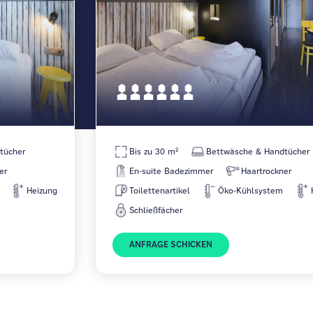
tücher
Bis zu 30 m²
Bettwäsche & Handtücher
er
En-suite Badezimmer
Haartrockner
Heizung
Toilettenartikel
Öko-Kühlsystem
Schließfächer
ANFRAGE SCHICKEN