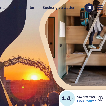
en
Hilfe-Center
Buchung verwalten
DE
4.4
504 REVIEWS
/
5