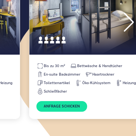
Bis zu 30 m²
Bettwäsche & Handtücher
En-suite Badezimmer
Haartrockner
Heizung
Toilettenartikel
Öko-Kühlsystem
Heizun
Schließfächer
ANFRAGE SCHICKEN