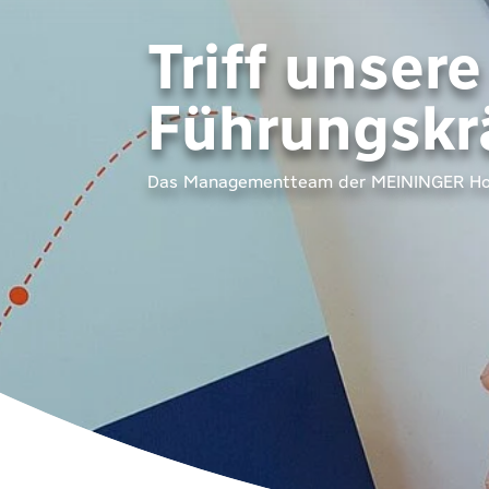
Triff unsere
Führungskr
Das Managementteam der MEININGER Ho