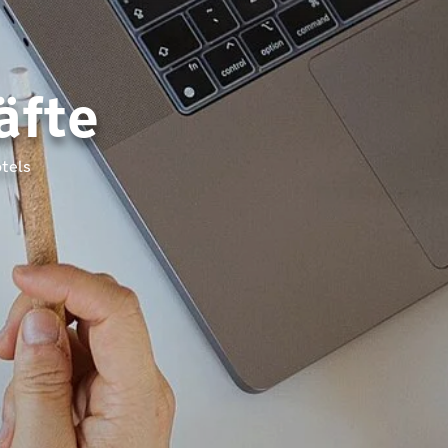
äfte
tels