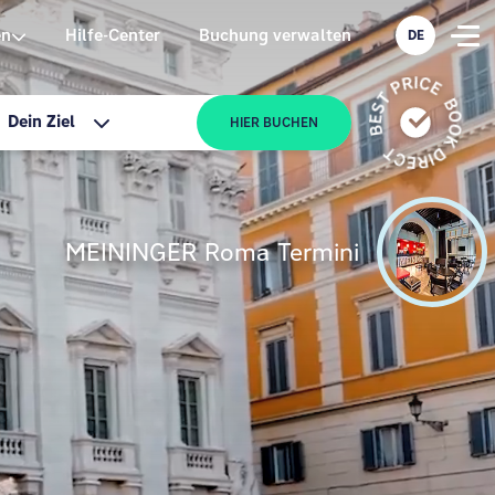
en
Hilfe-Center
Buchung verwalten
DE
Dein Ziel
HIER BUCHEN
MEININGER Roma Termini