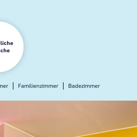
Dann komm zu unserem Team an die Rezeption. Sie sind ec
g für ihre Stadt!
liche
iche
mer
Heat & eat zone
Familienzimmer
Badezimmer