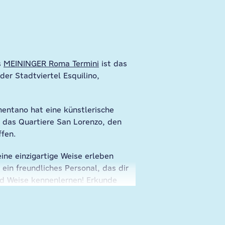
s
MEININGER Roma Termini
ist das
der Stadtviertel Esquilino,
mentano hat eine künstlerische
h das Quartiere San Lorenzo, den
ffen.
ine einzigartige Weise erleben
in freundliches Personal, das dir
nd Weise kennenlernen! Erkunde
eße ausgemachtes Gelato, probiere
e Schritte entfernt vom MEININGER