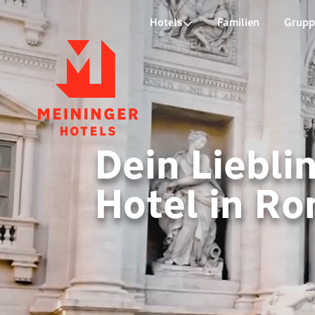
P
Hotels
Familien
Grup
Dein Liebli
Hotel in R