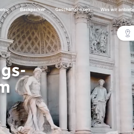
pen
Backpacker
Geschäftsreisen
Was wir anbiet
ngs-
om