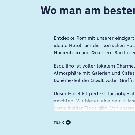
Wo man am besten
Entdecke Rom mit unserer einzigar
ideale Hotel, um die ikonischen Hot
Nomentano und Quartiere San Loren
Esquilino ist voller lokalem Charme
Atmosphäre mit Galerien und Cafés 
Bohème-Teil der Stadt voller Graffit
Unser Hotel ist perfekt für aufges
möchten. Wir bieten eine gemütlich
gerne Insider Tipps gibt. Von unse
Street Art oder feiere zu Live-Mus
traditionelle Pastagerichte und tri
MEHR
Roma Termini.