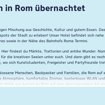
 in Rom übernachtet
tigen Mischung aus Geschichte, Kultur und gutem Essen. Da
spots der Stadt zu erleben! Unser Hotel befindet sich nahe 
zo sowie in der Nähe des Bahnhofs Roma Termini.
. Hier findest du Märkte, Trattorien und antike Wunder. No
für die kreativen Seelen unter euch. Und dann gibt es noc
i, wo sich Kunststudenten, Freigeister und Partyfreunde tre
chlossene Menschen, Backpacker und Familien, die Rom auf e
e Atmosphäre, komfortable Zimmer, kostenloses WLAN und e
rem Hotel aus kannst du Rom auf eine ganz besondere Art u
ik in den Bars. Nicht zu vergessen das leckere Essen… Geni
nke Cappuccinos wie die Italiener- und das alles nur wenig