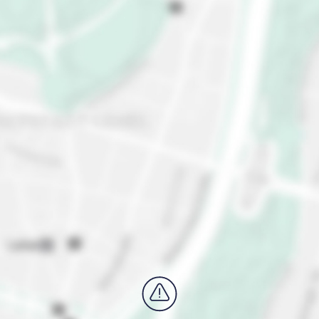
DDR schnuppern. Auch das Parlament in Berlin
solltest du dir nicht entgehen lassen. Notiere dir als
nächstes den Tiergarten, wo du Körper und Seele in
Einklang bringen kannst. Spüre die Nostalgie in der
East Side Gallery oder stöbere durch Berlins Shops
und Flohmärkte.
Erlebe Berlin wie ein echter Berliner- mit
MEININGER Hotels!