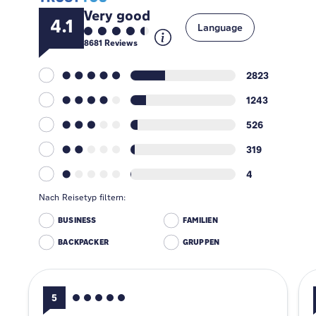
Very good
4.1
Language
8681
Reviews
2823
1243
526
319
4
Nach Reisetyp filtern:
BUSINESS
FAMILIEN
BACKPACKER
GRUPPEN
5