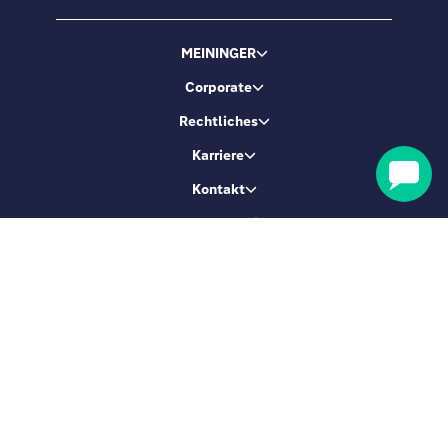
MEININGER
Corporate
Rechtliches
Karriere
Kontakt
Buchungsservice
Lass uns Freunde sein
Melde dich an & erhalte 5 % Rabatt