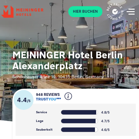
P
HIER BUCHEN
MEININGER Hotel Berlin
Alexanderplatz
Schönhauser Allee 19, 10435 Berlin, Germany
948 REVIEWS
4.4
/
5
4.8/5
Service
4.7/5
Lage
4.6/5
Sauberkeit