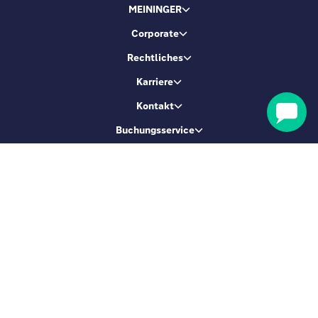
MEININGER
Corporate
Rechtliches
Karriere
Kontakt
Buchungsservice
Lass uns Freunde sein
Melde dich an & erhalte 5 % Rabatt
ANMELDEN