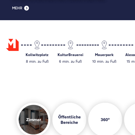
MEHR
Kollwitzplatz
KulturBrauerei
Mauerpark
Alexa
8 min. zu Fuß
6 min. zu Fuß
10 min. zu Fuß
15 m
Öffentliche
Zimmer
360°
Bereiche