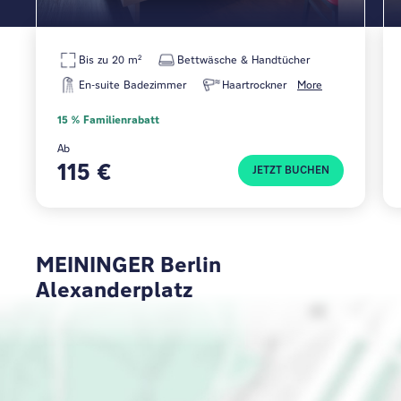
Bis zu 20 m²
Bettwäsche & Handtücher
En-suite Badezimmer
Haartrockner
More
15 % Familienrabatt
Ab
115 €
JETZT BUCHEN
MEININGER Berlin
Alexanderplatz