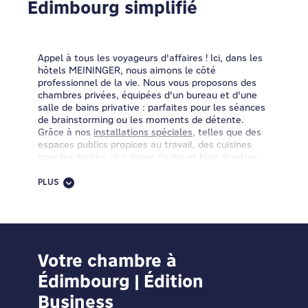
Édimbourg simplifié
Appel à tous les voyageurs d'affaires ! Ici, dans les
hôtels MEININGER, nous aimons le côté
professionnel de la vie. Nous vous proposons des
chambres privées, équipées d'un bureau et d'une
salle de bains privative : parfaites pour les séances
de brainstorming ou les moments de détente.
Grâce à nos
installations spéciales
, telles que des
espaces publics propices au travail, des cuisines
pour les invités, des zones de jeu et bien d'autres
choses encore, vous pouvez mener à bien toutes
vos tâches.
PLUS
Vous avez du temps libre après le travail ? Passez à
la réception et discutons de la location de vélos.
Prenez l'un de nos paniers-repas et partez à
l'aventure en deux roues. Vous voulez rester plus
longtemps avec nous ? Prolongez votre visite de
Votre chambre à
quelques jours ou même d'un mois et transformez
Édimbourg | Édition
votre voyage d'affaires en voyage de loisirs ou en
séjour de travail.
Business