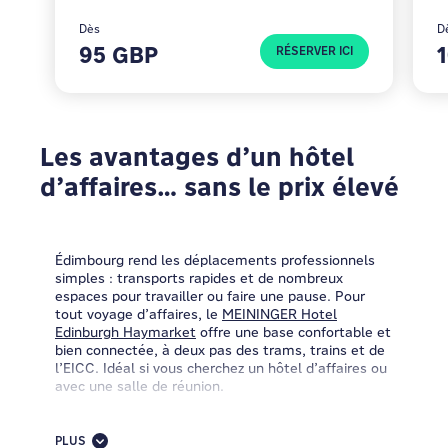
Dès
D
95 GBP
RÉSERVER ICI
Les avantages d’un hôtel
d’affaires… sans le prix élevé
Édimbourg rend les déplacements professionnels
simples : transports rapides et de nombreux
espaces pour travailler ou faire une pause. Pour
tout voyage d’affaires, le
MEININGER Hotel
Edinburgh Haymarket
offre une base confortable et
bien connectée, à deux pas des trams, trains et de
l’EICC. Idéal si vous cherchez un hôtel d’affaires ou
avec une salle de réunion.
Édimbourg a beaucoup de charme : rues
médiévales, élégantes maisons georgiennes, pubs
PLUS