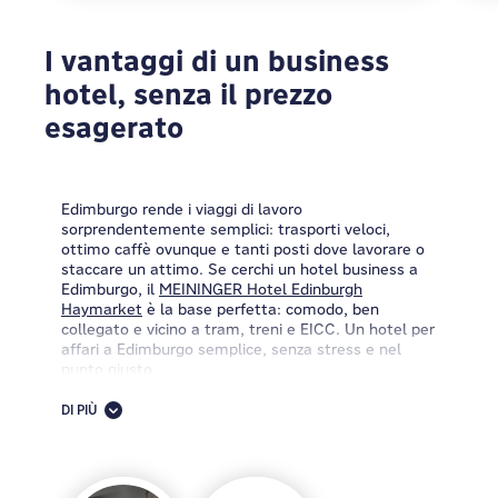
I vantaggi di un business
hotel, senza il prezzo
esagerato
Edimburgo rende i viaggi di lavoro
sorprendentemente semplici: trasporti veloci,
ottimo caffè ovunque e tanti posti dove lavorare o
staccare un attimo. Se cerchi un hotel business a
Edimburgo, il
MEININGER Hotel Edinburgh
Haymarket
è la base perfetta: comodo, ben
collegato e vicino a tram, treni e EICC. Un hotel per
affari a Edimburgo semplice, senza stress e nel
punto giusto.
Edimburgo ha un fascino naturale che ti conquista
DI PIÙ
subito: strade medievali, eleganti case georgiane,
pub accoglienti e una quantità incredibile di cultura,
tutta concentrata in una città facile da girare a
piedi. La Old Town e la New Town sono entrambe