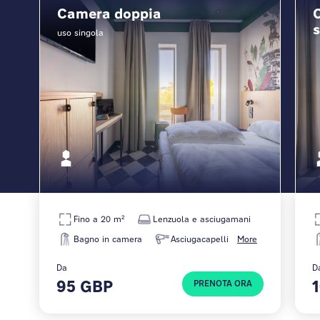
al... dilettevole!
Camera doppia
s
uso singola
Fino a 20 m²
Lenzuola e asciugamani
Bagno in camera
Asciugacapelli
More
Da
D
95 GBP
PRENOTA ORA