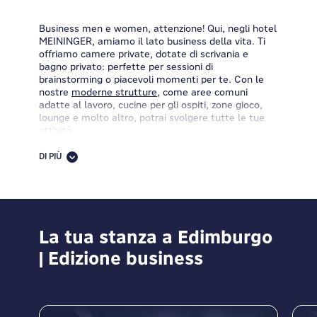
Business men e women, attenzione! Qui, negli hotel
MEININGER, amiamo il lato business della vita. Ti
offriamo camere private, dotate di scrivania e
bagno privato: perfette per sessioni di
brainstorming o piacevoli momenti per te. Con le
nostre
moderne strutture
, come aree comuni
adatte al lavoro, cucine per gli ospiti, zone gioco,
lounge e molto altro, potrai svolgere tutte le tue
attività.
Hai del tempo libero dopo aver finito di lavorare?
DI PIÙ
Vieni alla reception ad informarti sul servizio
noleggio bici. Passa a ritirare un pranzo al sacco e
parti per la tua avventura su due ruote. Vuoi
rimanere più a lungo con noi? Allunga la tua visita di
qualche giorno o addirittura di un mese e trasforma
il tuo viaggio di lavoro in un viaggio
La tua stanza a Edimburgo
bleisure
o
business.
| Edizione business
MEININGER e il divertimento vanno sempre di pari
passo, quindi porta con te il tuo partner, amico,
animale domestico durante il tuo viaggio di lavoro.
Preparati a uscire, esplorare la città e unire l'utile