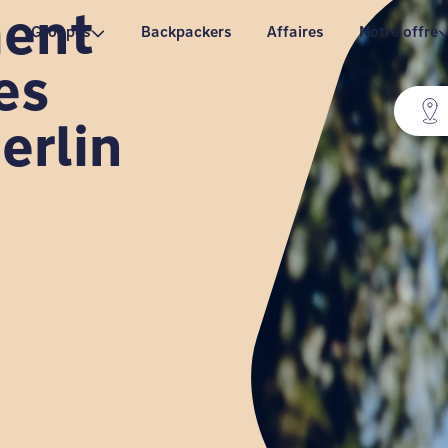
ment
Groupes
Backpackers
Affaires
Notre offre
es
erlin