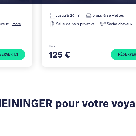
s
Jusqu'à 20 m²
Draps & serviettes
eveux
More
Salle de bain privative
Sèche-cheveux
Dès
125 €
SERVER ICI
RÉSERVER 
MEININGER pour votre voya