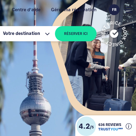
Centre d'aide
Gérer ma réservation
FR
Votre destination
RÉSERVER ICI
4.2
636 REVIEWS
/
5