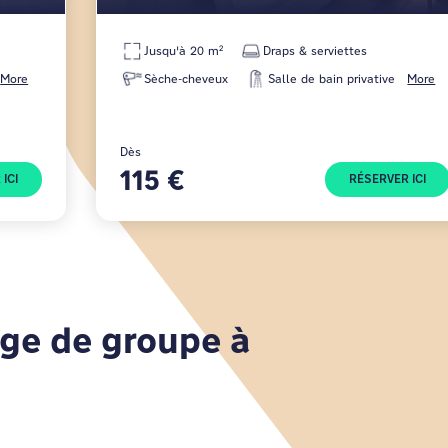
Jusqu'à 20 m²
Draps & serviettes
More
Sèche-cheveux
Salle de bain privative
More
Dès
115 €
ICI
RÉSERVER ICI
ge de groupe à