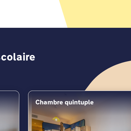
oyagent et nous vous répondrons
randir.
scolaire
Chambre quintuple