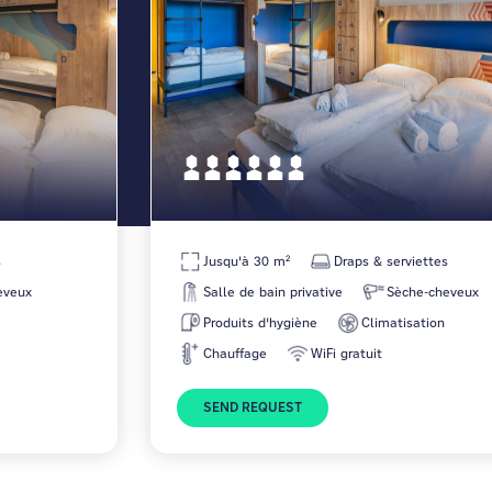
s
Jusqu'à 30 m²
Draps & serviettes
eveux
Salle de bain privative
Sèche-cheveux
Produits d'hygiène
Climatisation
Chauffage
WiFi gratuit
SEND REQUEST