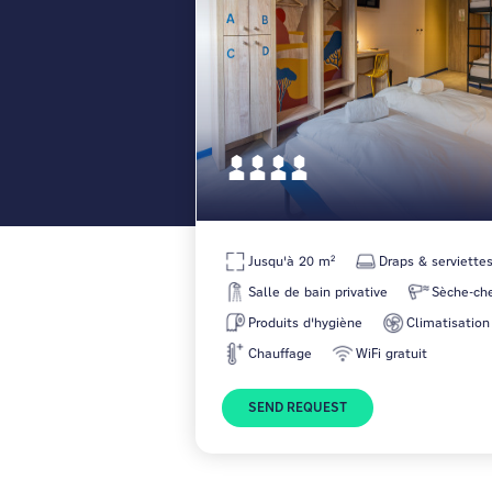
Jusqu'à 20 m²
Draps & serviette
Salle de bain privative
Sèche-ch
Produits d'hygiène
Climatisation
Chauffage
WiFi gratuit
SEND REQUEST