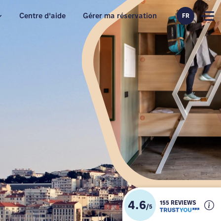
Centre d'aide
Gérer ma réservation
FR
4.6
155 REVIEWS
/
5