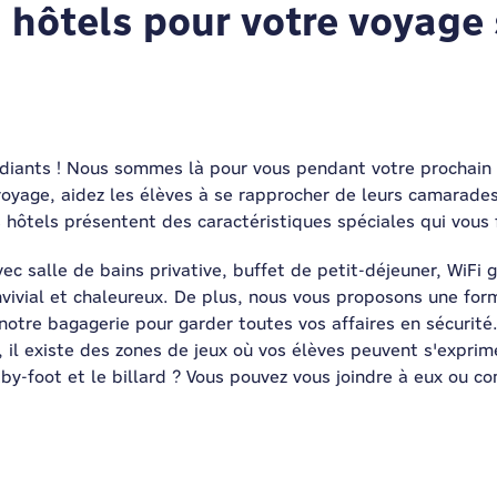
 hôtels pour votre voyage 
udiants ! Nous sommes là pour vous pendant votre prochain 
voyage, aidez les élèves à se rapprocher de leurs camarade
 hôtels présentent des caractéristiques spéciales qui vous 
ec salle de bains privative, buffet de petit-déjeuner, WiFi 
vivial et chaleureux. De plus, nous vous proposons une fo
de notre bagagerie pour garder toutes vos affaires en sécurité
il existe des zones de jeux où vos élèves peuvent s'exprime
by-foot et le billard ? Vous pouvez vous joindre à eux ou co
.
s scolaires, la sécurité est notre priorité. Toutes les cha
 effectuons des rondes régulières la nuit pour veiller à ce