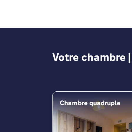
suffit de contacter nos experts en 
dans les plus brefs délais. Install
Votre chambre |
Chambre quadruple