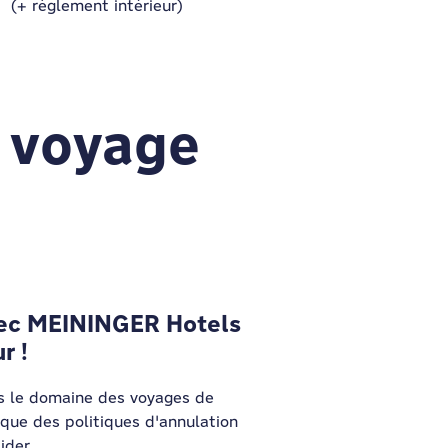
(+ règlement intérieur)
e voyage
vec MEININGER Hotels
r !
s le domaine des voyages de
 que des politiques d'annulation
ider.