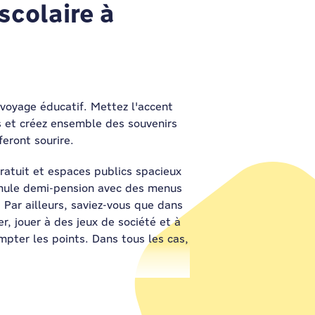
scolaire à
voyage éducatif. Mettez l'accent
s et créez ensemble des souvenirs
feront sourire.
gratuit et espaces publics spacieux
rmule demi-pension avec des menus
. Par ailleurs, saviez-vous que dans
r, jouer à des jeux de société et à
mpter les points. Dans tous les cas,
mbres sont sécurisées par un système
 que tout se passe bien. Il vous