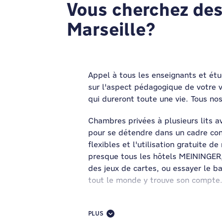
Vous cherchez des
Marseille?
Appel à tous les enseignants et ét
sur l'aspect pédagogique de votre 
qui dureront toute une vie. Tous nos
Chambres privées à plusieurs lits av
pour se détendre dans un cadre con
flexibles et l'utilisation gratuite 
presque tous les hôtels MEININGER, 
des jeux de cartes, ou essayer le ba
tout le monde y trouve son compte
Lorsque nous accueillons des groupe
d'accès par carte magnétique et nous
PLUS