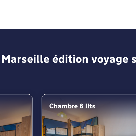
voyages scolaires, d'indiquer le nombre de personnes qui v
ez-vous confortablement, détendez-vous et préparez-vous à g
 Marseille édition voyage 
Chambre 6 lits