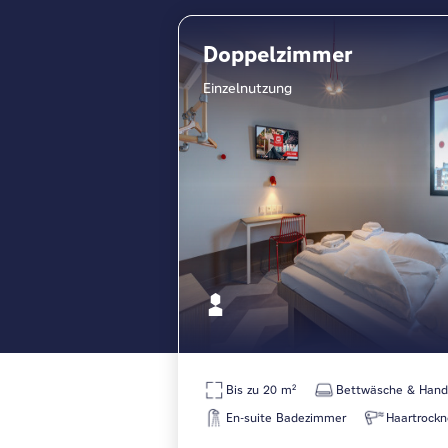
Doppelzimmer
Einzelnutzung
Bis zu 20 m²
Bettwäsche & Hand
En-suite Badezimmer
Haartrockn