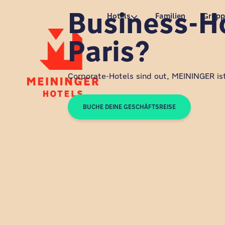
Business-Ho
P
Hotels
Familien
Grup
Paris?
Corporate-Hotels sind out, MEININGER ist
BUCHE DEINE GESCHÄFTSREISE