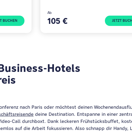
Ab
105 €
ZT BUCHEN
JETZT BUC
 Business-Hotels
eis
 Konferenz nach Paris oder möchtest deinen Wochenendausfl
eschäftsreisende
deine Destination. Entspanne in einer zent
Video-Call durchboxt. Dank leckeren Frühstücksbuffet, ko
emlos auf die Arbeit fokussieren. Also schnapp dir Handy, 