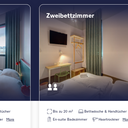
Zweibettzimmer
tücher
Bis zu 20 m²
Bettwäsche & Handtücher
er
More
En-suite Badezimmer
Haartrockner
Mo