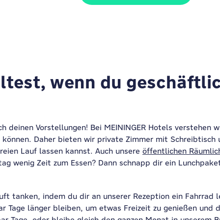
test, wenn du geschäftlich
h deinen Vorstellungen! Bei MEININGER Hotels verstehen wir
u können.
Daher bieten wir private Zimmer mit Schreibtisch
freien Lauf lassen kannst.
Auch unsere
öffentlichen Räumlic
ttag wenig Zeit zum Essen? Dann schnapp dir ein Lunchpake
uft tanken, indem du dir an unserer Rezeption ein Fahrrad l
ar Tage länger bleiben, um etwas Freizeit zu genießen und 
r Tage, oder bleibe gleich den ganzen Monat in unserem Bus