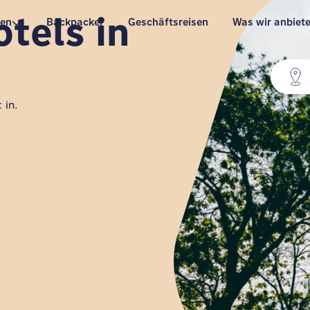
tels in
pen
Backpacker
Geschäftsreisen
Was wir anbiet
 in.