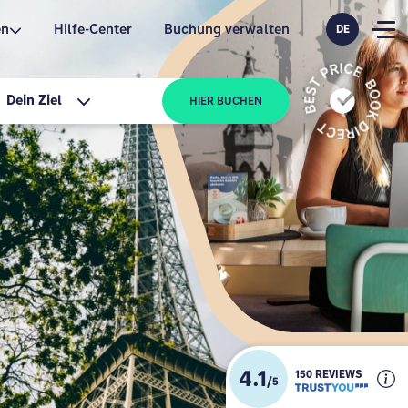
en
Hilfe-Center
Buchung verwalten
DE
Dein Ziel
HIER BUCHEN
4.1
150 REVIEWS
/
5