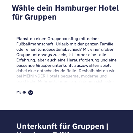
Wähle dein Hamburger Hotel
für Gruppen
Planst du einen Gruppenausflug mit deiner
Fußballmannschaft, Urlaub mit der ganzen Familie
oder einen Junggesellenabschied? Mit einer großen
Gruppe unterwegs zu sein, ist immer eine tolle
Erfahrung, aber auch eine Herausforderung und eine
passende Gruppenunterkunft auszuwählen spielt
dabei eine entscheidende Rolle. Deshalb bieten wir
bei MEININGER Hotels bequeme, moderne und
praktische Mehrbettzimmer an, in denen sich jedes
Gruppenmitglied entspannen, neue Energie tanken
und Spaß haben kann.
MEHR
Unsere MEININGER-Gruppenangebote werden dich
begeistern! Bei uns erwarten dich moderne
Mehrbettzimmer oder private Zimmer mit eigenem
Bad, eine Gästeküche, ein großer
Aufenthaltsbereich, Game Zones, Halbpension,
Unterkunft für Gruppen |
Frühstücksbuffet, kostenloses WLAN,