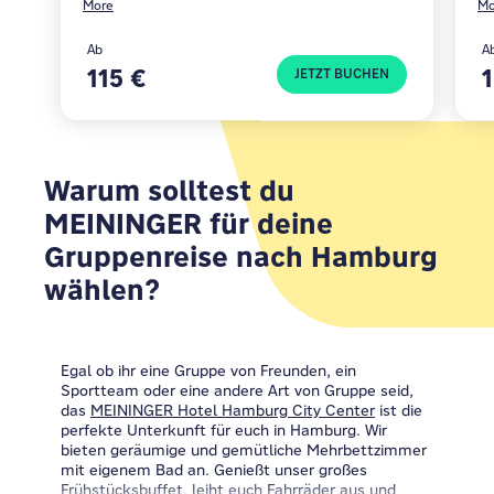
More
Mo
Ab
A
115 €
JETZT BUCHEN
Warum solltest du
MEININGER für deine
Gruppenreise nach Hamburg
wählen?
Egal ob ihr eine Gruppe von Freunden, ein
Sportteam oder eine andere Art von Gruppe seid,
das
MEININGER Hotel Hamburg City Center
ist die
perfekte Unterkunft für euch in Hamburg. Wir
bieten geräumige und gemütliche Mehrbettzimmer
mit eigenem Bad an. Genießt unser großes
Frühstücksbuffet, leiht euch Fahrräder aus und