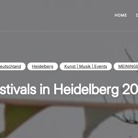
HOME
eutschland
Heidelberg
Kunst | Musik | Events
MEINING
stivals in Heidelberg 2