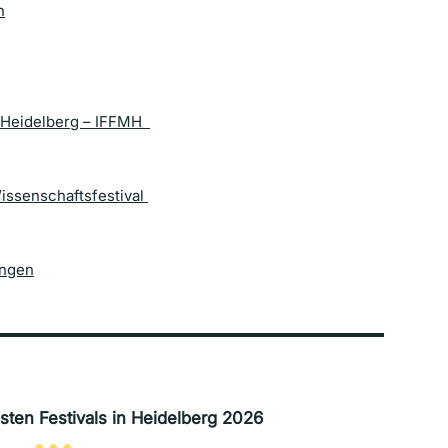
n
m-Heidelberg – IFFMH
Wissenschaftsfestival
ingen
esten
Festivals in Heidelberg 202
6