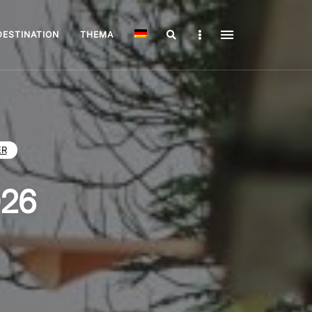
Search
Sidebar
DESTINATION
THEMA
ER
026