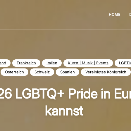
HOME
and
Frankreich
Italien
Kunst | Musik | Events
LGBTI
Österreich
Schweiz
Spanien
Vereinigtes Königreich
6 LGBTQ+ Pride in Eur
kannst