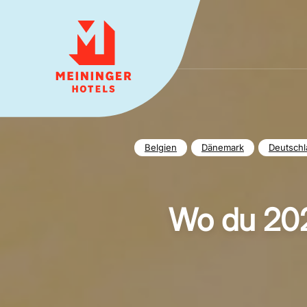
MEININGER HOTELS
Belgien
Dänemark
Deutschl
Wo du 202