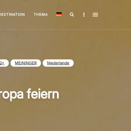
Search
Sidebar
DESTINATION
THEMA
Q+
MEININGER
Niederlande
opa feiern