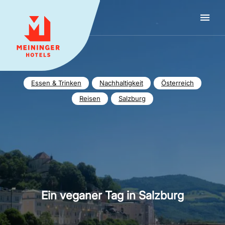
MEININGER HOTELS
Essen & Trinken
Nachhaltigkeit
Österreich
Reisen
Salzburg
Ein veganer Tag in Salzburg