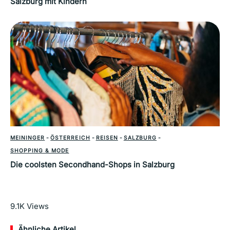
Salzburg mit Kindern
MEININGER
-
ÖSTERREICH
-
REISEN
-
SALZBURG
-
SHOPPING & MODE
Die coolsten Secondhand-Shops in Salzburg
Mehr lesen
9.1K
Views
Ähnliche Artikel