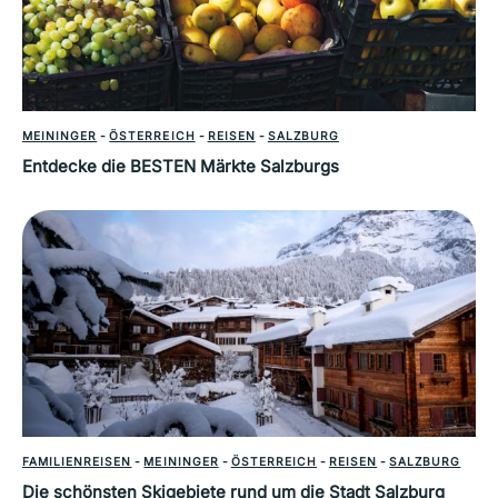
MEININGER
-
ÖSTERREICH
-
REISEN
-
SALZBURG
Entdecke die BESTEN Märkte Salzburgs
FAMILIENREISEN
-
MEININGER
-
ÖSTERREICH
-
REISEN
-
SALZBURG
Die schönsten Skigebiete rund um die Stadt Salzburg