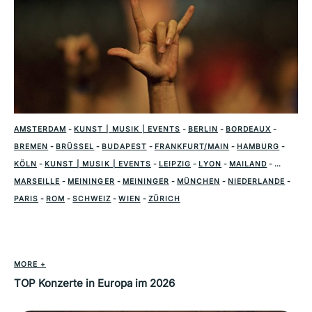
AMSTERDAM
-
KUNST | MUSIK | EVENTS
-
BERLIN
-
BORDEAUX
-
BREMEN
-
BRÜSSEL
-
BUDAPEST
-
FRANKFURT/MAIN
-
HAMBURG
-
KÖLN
-
KUNST | MUSIK | EVENTS
-
LEIPZIG
-
LYON
-
MAILAND
-
MARSEILLE
-
MEININGER
-
MEININGER
-
MÜNCHEN
-
NIEDERLANDE
-
PARIS
-
ROM
-
SCHWEIZ
-
WIEN
-
ZÜRICH
MORE +
TOP Konzerte in Europa im 2026