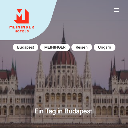
MEININGER HOTELS
Budapest
MEININGER
Reisen
Ungarn
Ein Tag in Budapest