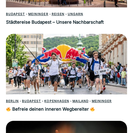
BUDAPEST
-
MEININGER
-
REISEN
-
UNGARN
Städtereise Budapest – Unsere Nachbarschaft
BERLIN
-
BUDAPEST
-
KOPENHAGEN
-
MAILAND
-
MEININGER
Befreie deinen inneren Wegbereiter