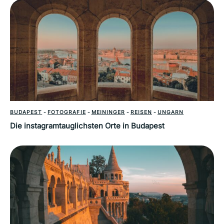
BUDAPEST
-
FOTOGRAFIE
-
MEININGER
-
REISEN
-
UNGARN
Die instagramtauglichsten Orte in Budapest