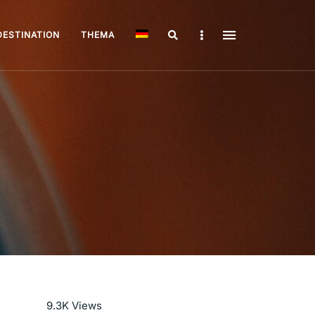
Search
Sidebar
DESTINATION
THEMA
Mehr lesen
9.3K
Views