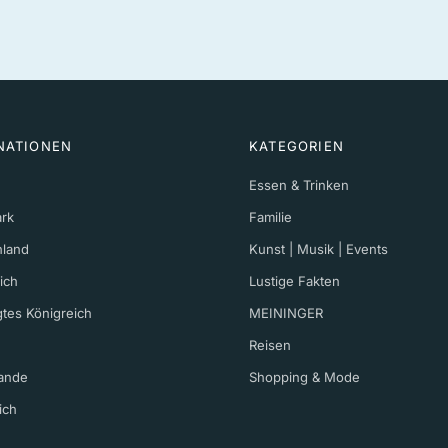
NATIONEN
KATEGORIEN
Essen & Trinken
rk
Familie
hland
Kunst | Musik | Events
ich
Lustige Fakten
gtes Königreich
MEININGER
Reisen
ande
Shopping & Mode
ich