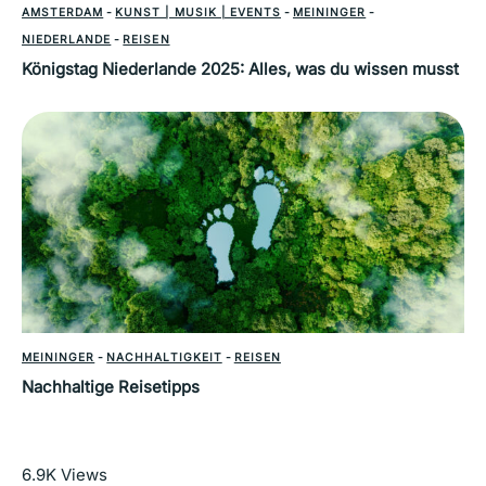
AMSTERDAM
-
KUNST | MUSIK | EVENTS
-
MEININGER
-
NIEDERLANDE
-
REISEN
Königstag Niederlande 2025: Alles, was du wissen musst
MEININGER
-
NACHHALTIGKEIT
-
REISEN
Nachhaltige Reisetipps
Mehr lesen
6.9K
Views