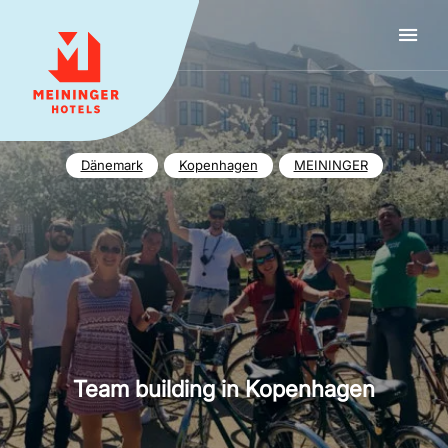
MEININGER HOTELS
Dänemark
Kopenhagen
MEININGER
Team building in Kopenhagen