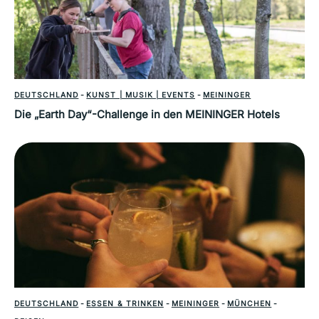
DEUTSCHLAND
-
KUNST | MUSIK | EVENTS
-
MEININGER
Die „Earth Day“-Challenge in den MEININGER Hotels
DEUTSCHLAND
-
ESSEN & TRINKEN
-
MEININGER
-
MÜNCHEN
-