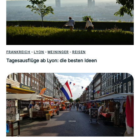
FRANKREICH
-
LYON
-
MEININGER
-
REISEN
Tagesausflüge ab Lyon: die besten Ideen