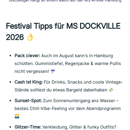
Discokugel hängt an einem Baum auf der MS Artville Hamburg
Festival Tipps für MS DOCKVILLE
202
6
Pack clever:
Auch im August kann’s in Hamburg
schütten. Gummistiefel, Regenjacke & warme Pullis
nicht vergessen!
Cash ist King:
Für Drinks, Snacks und coole Vintage-
Stände solltest du etwas Bargeld dabeihaben
Sunset-Spot:
Zum Sonnenuntergang ans Wasser –
bestes Chill-Vibe-Feeling vor dem Abendprogramm
Glitzer-Time:
Verkleidung, Glitter & funky Outfits?