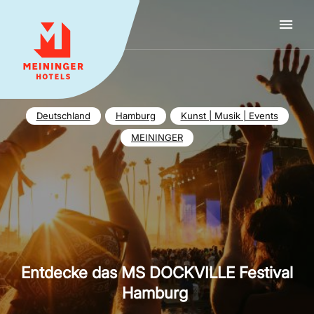
MEININGER HOTELS
Deutschland
Hamburg
Kunst | Musik | Events
MEININGER
Entdecke das MS DOCKVILLE Festival
Hamburg