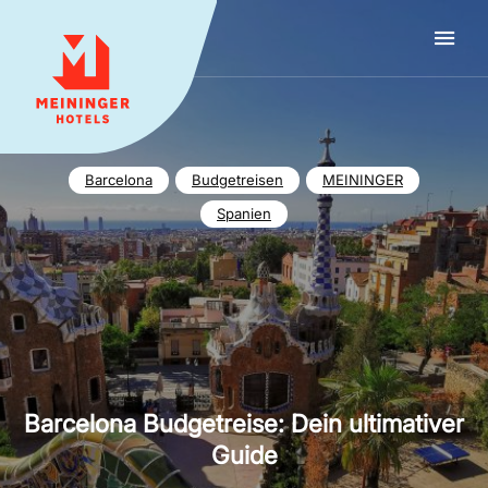
MEININGER HOTELS
Barcelona
Budgetreisen
MEININGER
Spanien
Barcelona Budgetreise: Dein ultimativer
Guide