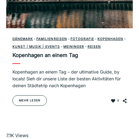
DÄNEMARK
-
FAMILIENREISEN
-
FOTOGRAFIE
-
KOPENHAGEN
-
KUNST | MUSIK | EVENTS
-
MEININGER
-
REISEN
Kopenhagen an einem Tag
Kopenhagen an einem Tag – der ultimative Guide, by
locals! Sieh dir unsere Liste der besten Aktivitäten für
deinen Städtetrip nach Kopenhagen
MEHR LESEN
0
Mehr lesen
7.1K
Views