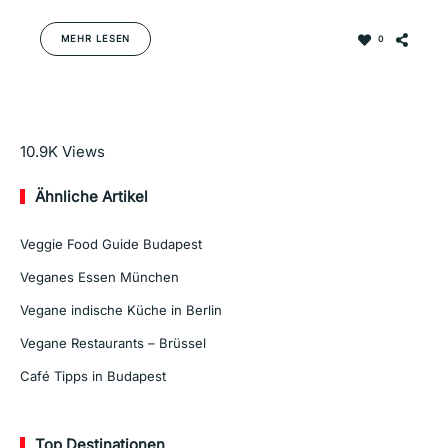
MEHR LESEN
0
Mehr lesen
10.9K
Views
Ähnliche Artikel
Veggie Food Guide Budapest
Veganes Essen München
Vegane indische Küche in Berlin
Vegane Restaurants – Brüssel
Café Tipps in Budapest
Top Destinationen