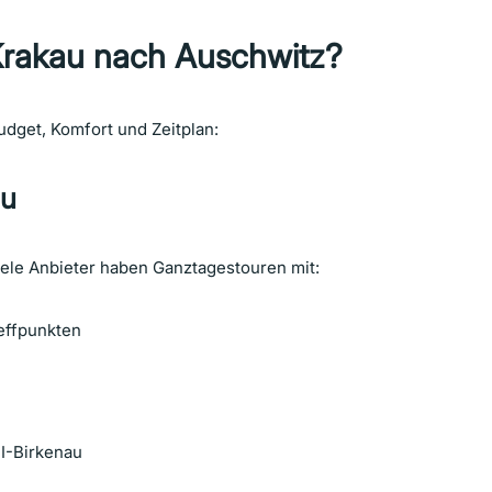
rakau nach Auschwitz?
udget, Komfort und Zeitplan:
au
iele Anbieter haben Ganztagestouren mit:
reffpunkten
 II-Birkenau