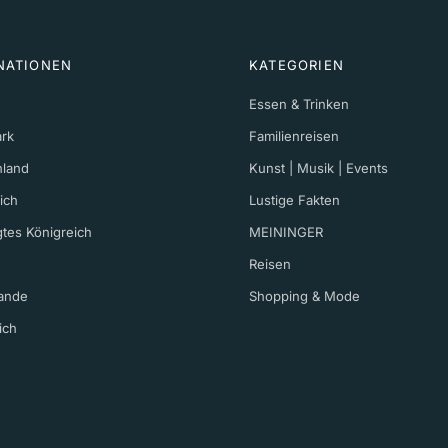
NATIONEN
KATEGORIEN
Essen & Trinken
rk
Familienreisen
hland
Kunst | Musik | Events
ich
Lustige Fakten
gtes Königreich
MEININGER
Reisen
ande
Shopping & Mode
ich