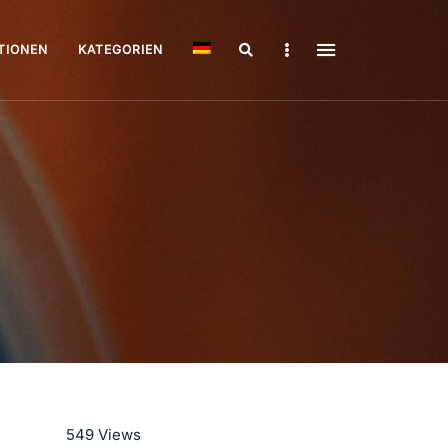
Search
Sidebar
TIONEN
KATEGORIEN
Mehr lesen
549
Views