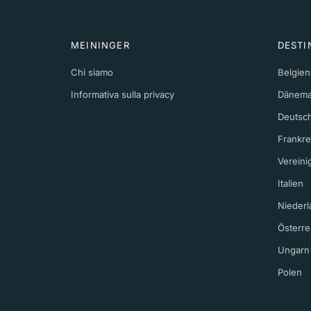
MEININGER
DESTI
Chi siamo
Belgien
Informativa sulla privacy
Dänema
Deutsc
Frankre
Vereini
Italien
Niederl
Österre
Ungarn
Polen