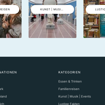
REISEN
KUNST | MUSIK | EVENTS
NATIONEN
KATEGORIEN
Essen & Trinken
rk
Familienreisen
hland
Kunst | Musik | Events
ich
Lustige Fakten