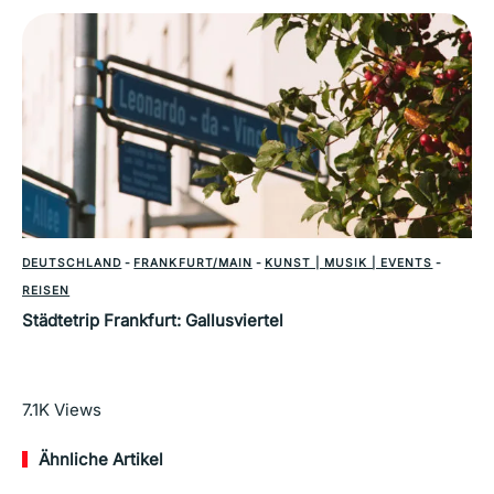
DEUTSCHLAND
-
FRANKFURT/MAIN
-
KUNST | MUSIK | EVENTS
-
REISEN
Städtetrip Frankfurt: Gallusviertel
Mehr lesen
7.1K
Views
Ähnliche Artikel