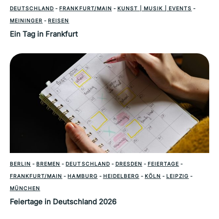
DEUTSCHLAND
-
FRANKFURT/MAIN
-
KUNST | MUSIK | EVENTS
-
MEININGER
-
REISEN
Ein Tag in Frankfurt
BERLIN
-
BREMEN
-
DEUTSCHLAND
-
DRESDEN
-
FEIERTAGE
-
FRANKFURT/MAIN
-
HAMBURG
-
HEIDELBERG
-
KÖLN
-
LEIPZIG
-
MÜNCHEN
Feiertage in Deutschland 2026