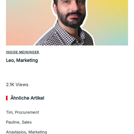
INSIDE MEININGER
Leo, Marketing
Mehr lesen
2.1K
Views
Ähnliche Artikel
Tim, Procurement
Pauline, Sales
Anastasios, Marketing