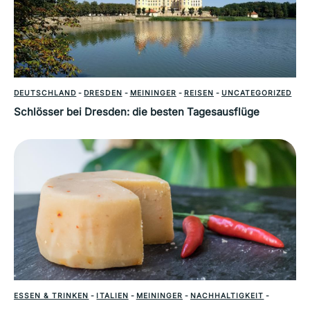
DEUTSCHLAND
-
DRESDEN
-
MEININGER
-
REISEN
-
UNCATEGORIZED
Schlösser bei Dresden: die besten Tagesausflüge
ESSEN & TRINKEN
-
ITALIEN
-
MEININGER
-
NACHHALTIGKEIT
-