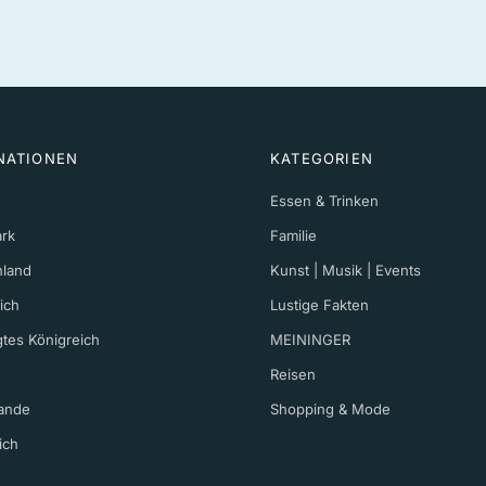
NATIONEN
KATEGORIEN
Essen & Trinken
rk
Familie
hland
Kunst | Musik | Events
ich
Lustige Fakten
gtes Königreich
MEININGER
Reisen
ande
Shopping & Mode
ich