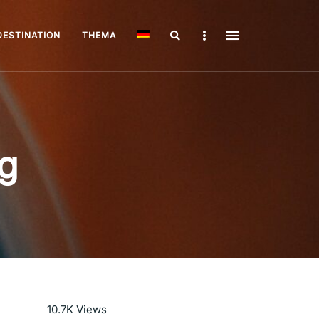
Search
Sidebar
DESTINATION
THEMA
ag
Mehr lesen
10.7K
Views